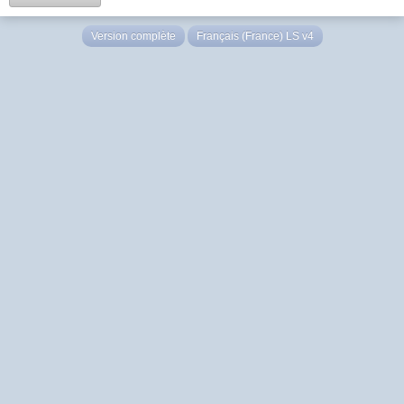
Version complète
Français (France) LS v4