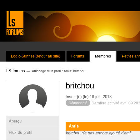
Logic-Sunrise (retour au site)
Forums
Membres
Petites a
→
LS forums
Affichage d'un profil : Amis: britchou
britchou
Inscrit(e) (le) 18 juil. 2018
Déconnecté
Dernière activité avril 09 20
Aperçu
Amis
Flux du profil
britchou n'a pas encore ajouté d'ami.