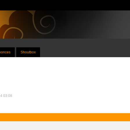
nnonces
Shoutbox
24 03:08