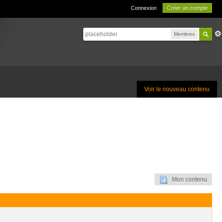
Connexion
Créer un compte
Membres
Voir le nouveau contenu
Mon contenu