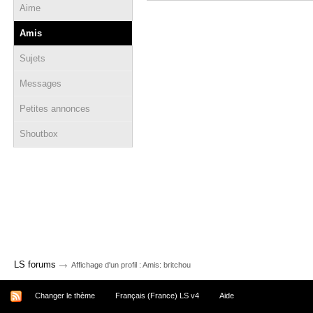
Aime
Amis
Sujets
Messages
Petites annonces
Shoutbox
→
LS forums
Affichage d'un profil : Amis: britchou
Changer le thème
Français (France) LS v4
Aide