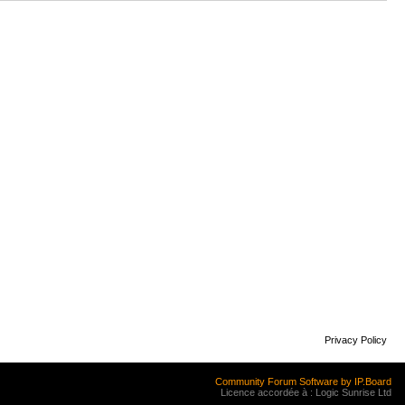
Privacy Policy
Community Forum Software by IP.Board
Licence accordée à : Logic Sunrise Ltd