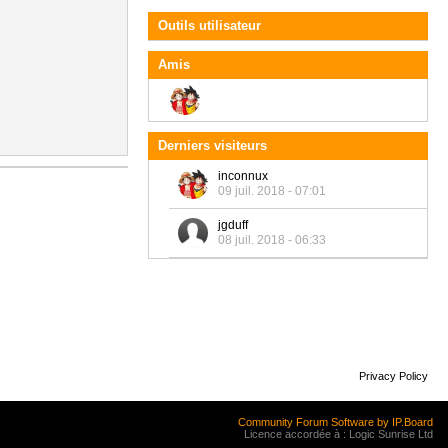
Outils utilisateur
Amis
Derniers visiteurs
inconnux
09 juil. 2018 - 07:01
jgduff
08 juil. 2018 - 06:33
Privacy Policy
Community Forum Software by IP.Board
Licence accordée à : Logic Sunrise Ltd