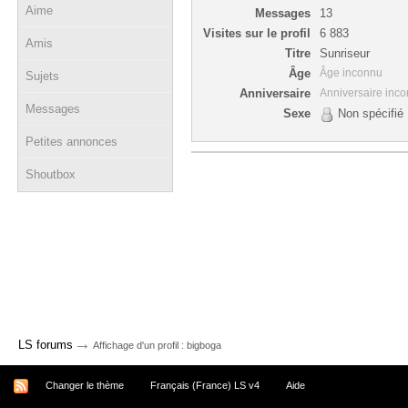
Aime
Messages
13
Visites sur le profil
6 883
Amis
Titre
Sunriseur
Âge
Âge inconnu
Sujets
Anniversaire
Anniversaire inc
Messages
Sexe
Non spécifié
Petites annonces
Shoutbox
→
LS forums
Affichage d'un profil : bigboga
Changer le thème
Français (France) LS v4
Aide