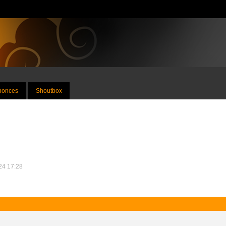
nnonces
Shoutbox
024 17:28