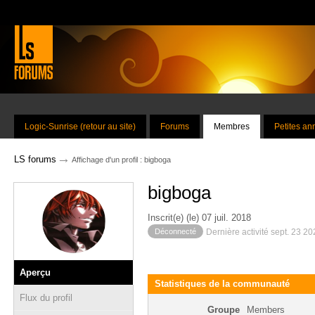
Logic-Sunrise (retour au site)
Forums
Membres
Petites a
→
LS forums
Affichage d'un profil : bigboga
bigboga
Inscrit(e) (le) 07 juil. 2018
Déconnecté
Dernière activité sept. 23 2
Aperçu
Statistiques de la communauté
Flux du profil
Groupe
Members