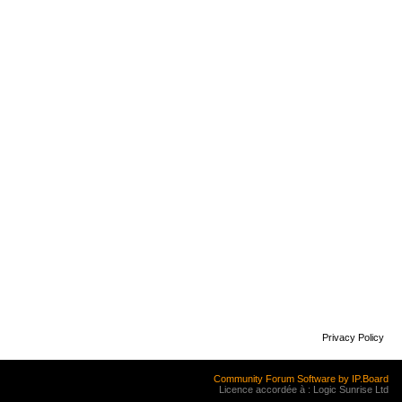
Privacy Policy
Community Forum Software by IP.Board
Licence accordée à : Logic Sunrise Ltd