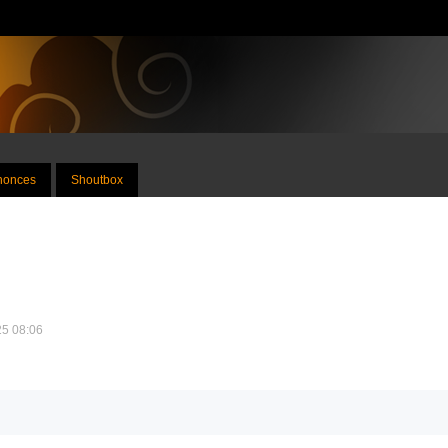
nnonces
Shoutbox
25 08:06