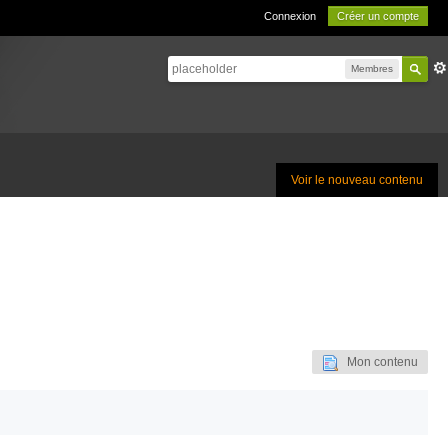
Connexion
Créer un compte
Membres
Voir le nouveau contenu
Mon contenu