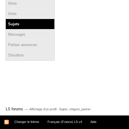
Aime
Amis
Sujets
Messages
Petites annonces
Shoutbox
→
LS forums
Affichage d'un profil : Sujets: shigure_parker
Changer le thème
Français (France) LS v4
Aide