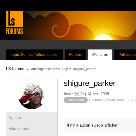
Logic-Sunrise (retour au site)
Forums
Membres
Petites a
→
LS forums
Affichage d'un profil : Sujets: shigure_parker
shigure_parker
Inscrit(e) (le) 14 oct. 2008
Déconnecté
Dernière activité août 12 20
Aperçu
Il n'y a aucun sujet à afficher
Flux du profil