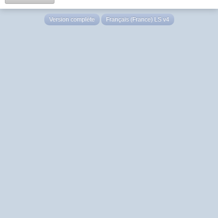
Version complète
Français (France) LS v4