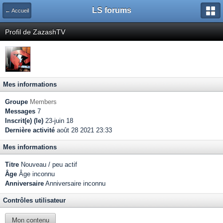
LS forums
← Accueil
Profil de ZazashTV
Mes informations
Groupe
Members
Messages
7
Inscrit(e) (le)
23-juin 18
Dernière activité
août 28 2021 23:33
Mes informations
Titre
Nouveau / peu actif
Âge
Âge inconnu
Anniversaire
Anniversaire inconnu
Contrôles utilisateur
Mon contenu