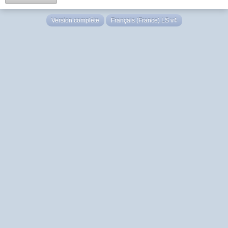
Version complète
Français (France) LS v4