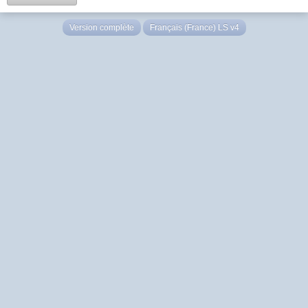
Version complète
Français (France) LS v4