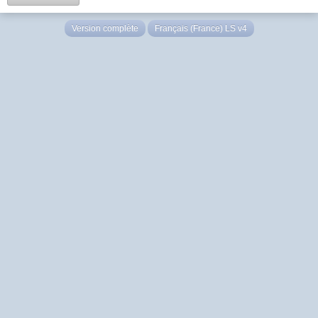
Version complète
Français (France) LS v4