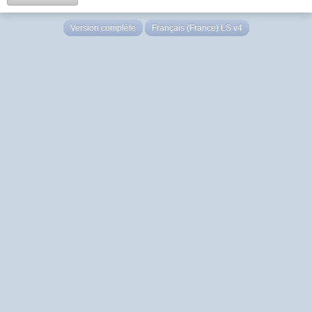
Version complète
Français (France) LS v4