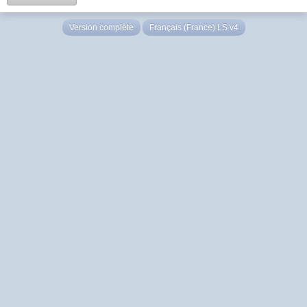
Version complète
Français (France) LS v4