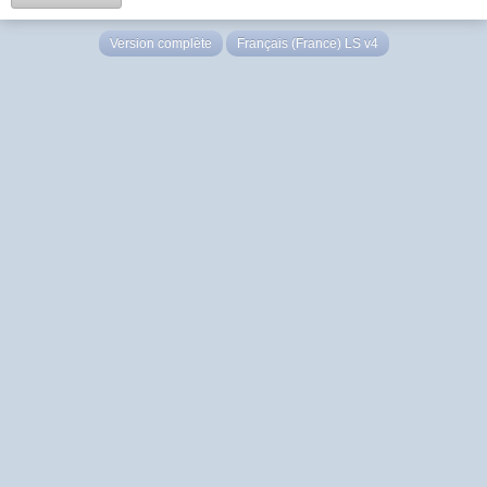
Version complète
Français (France) LS v4