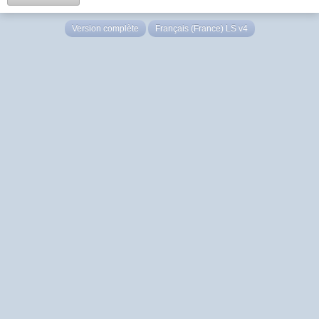
Version complète
Français (France) LS v4