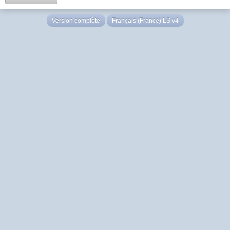
Version complète
Français (France) LS v4