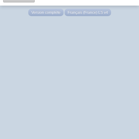
Version complète
Français (France) LS v4