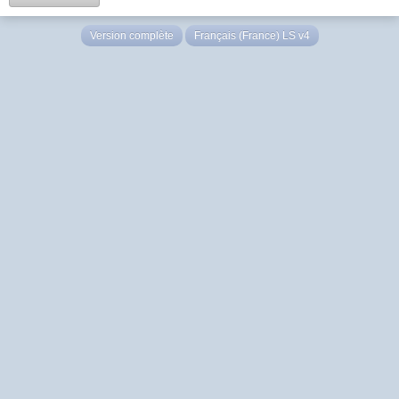
Version complète
Français (France) LS v4