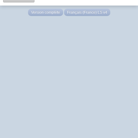
Version complète
Français (France) LS v4