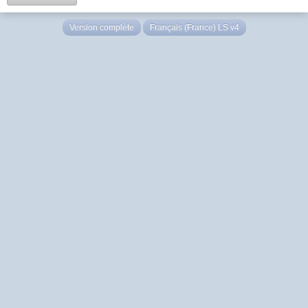
Version complète
Français (France) LS v4