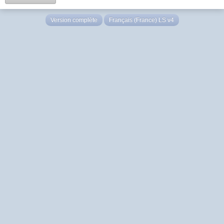
Version complète
Français (France) LS v4