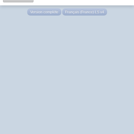
Version complète
Français (France) LS v4