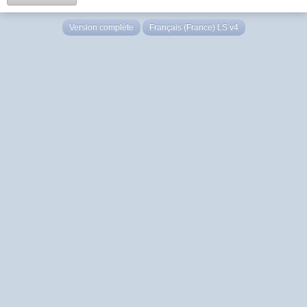
Version complète
Français (France) LS v4