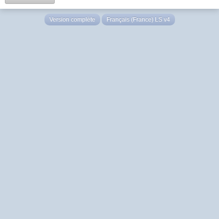
Version complète
Français (France) LS v4