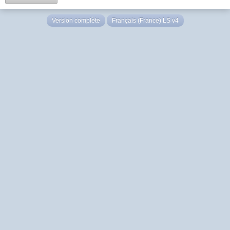
Version complète
Français (France) LS v4