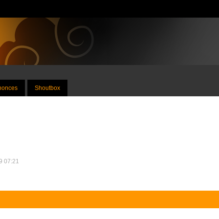
nnonces
Shoutbox
19 07:21