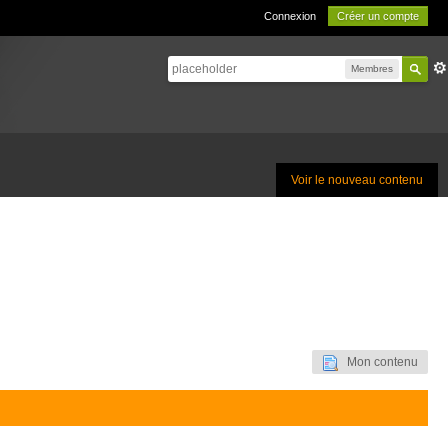
Connexion
Créer un compte
Membres
Voir le nouveau contenu
Mon contenu