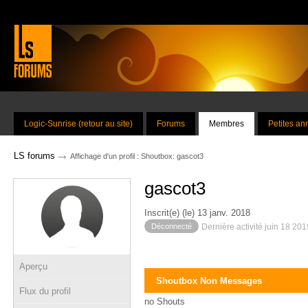
Logic-Sunrise (retour au site)
Forums
Membres
Petites a
→
LS forums
Affichage d'un profil : Shoutbox: gascot3
gascot3
Inscrit(e) (le) 13 janv. 2018
Déconnecté
Dernière activité juin 18 20
Aperçu
Shoutbox Non Messages
Flux du profil
no Shouts