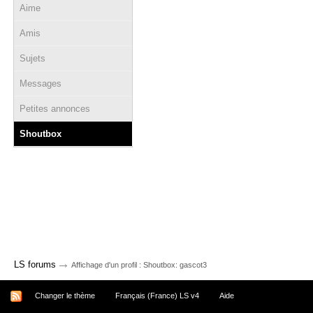
Aime
Amis
Sujets
Messages
Petites annonces
Shoutbox
→
LS forums
Affichage d'un profil : Shoutbox: gascot3
Changer le thème
Français (France) LS v4
Aide