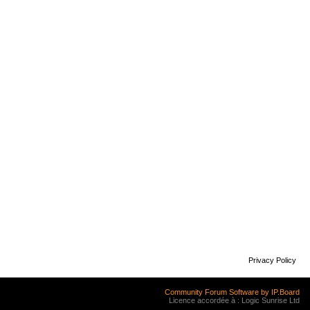
Privacy Policy
Community Forum Software by IP.Board
Licence accordée à : Logic Sunrise Ltd