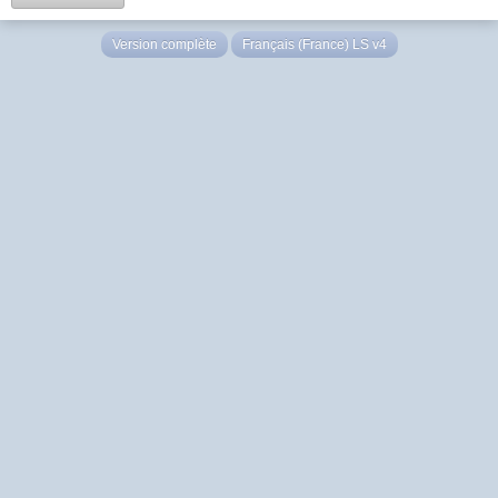
Version complète
Français (France) LS v4