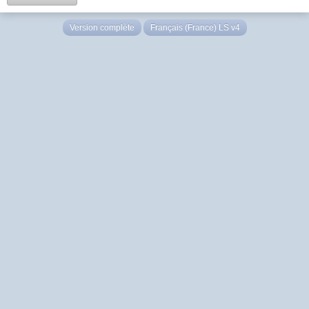
Version complète
Français (France) LS v4