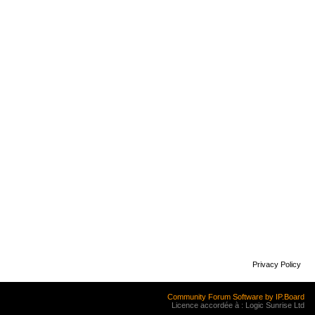
Privacy Policy
Community Forum Software by IP.Board
Licence accordée à : Logic Sunrise Ltd