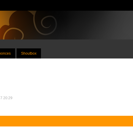
nnonces
Shoutbox
17 20:29