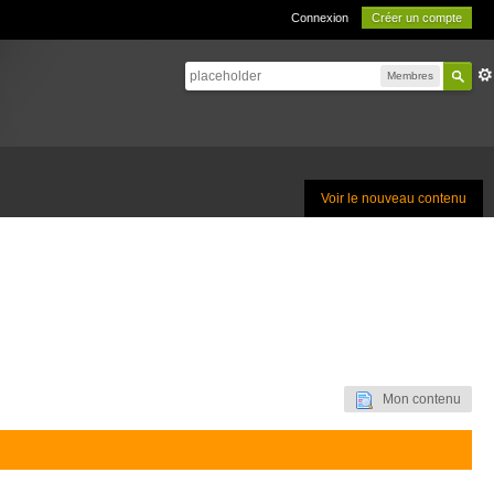
Connexion
Créer un compte
Membres
Voir le nouveau contenu
Mon contenu