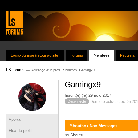
Logic-Sunrise (retour au site)
Forums
Membres
Petites a
→
LS forums
Affichage d'un profil : Shoutbox: Gamingx9
Gamingx9
Inscrit(e) (le) 29 nov. 2017
Déconnecté
Dernière activité déc. 05 20
Aperçu
Shoutbox Non Messages
Flux du profil
no Shouts