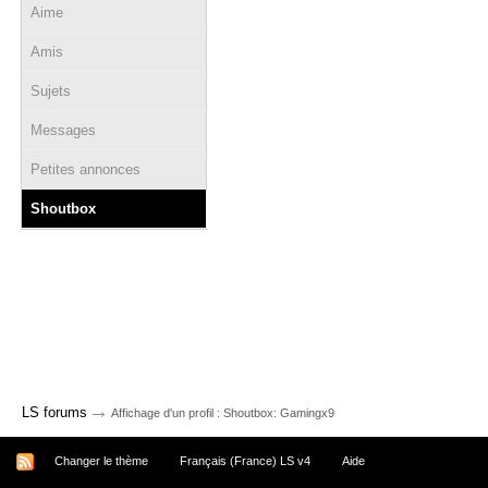
Aime
Amis
Sujets
Messages
Petites annonces
Shoutbox
→
LS forums
Affichage d'un profil : Shoutbox: Gamingx9
Changer le thème
Français (France) LS v4
Aide