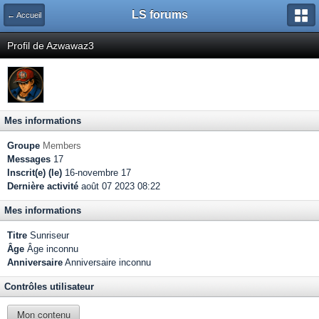
LS forums
← Accueil
Profil de Azwawaz3
Mes informations
Groupe
Members
Messages
17
Inscrit(e) (le)
16-novembre 17
Dernière activité
août 07 2023 08:22
Mes informations
Titre
Sunriseur
Âge
Âge inconnu
Anniversaire
Anniversaire inconnu
Contrôles utilisateur
Mon contenu