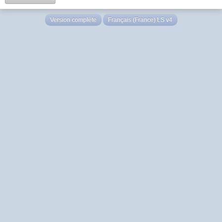
Version complète
Français (France) LS v4