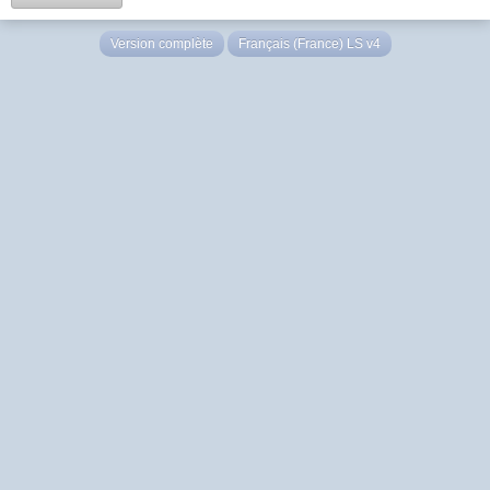
Version complète
Français (France) LS v4