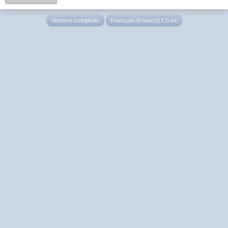
Version complète
Français (France) LS v4