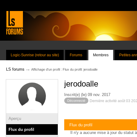
Logic-Sunrise (retour au site)
Forums
Membres
Petites a
→
LS forums
Affichage d'un profil : Flux du profil: jerodoalle
jerodoalle
Inscrit(e) (le) 09 nov. 2017
Déconnecté
Dernière activité août 03 20
Aperçu
Flux du profil
Flux du profil
Il n'y a aucune mise à jour du statut à