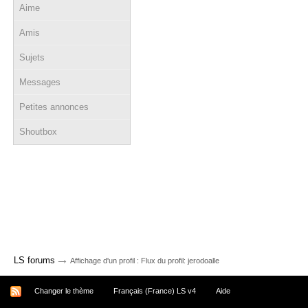
Aime
Amis
Sujets
Messages
Petites annonces
Shoutbox
→
LS forums
Affichage d'un profil : Flux du profil: jerodoalle
Changer le thème
Français (France) LS v4
Aide