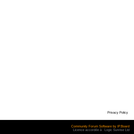
Privacy Policy
Community Forum Software by IP.Board
Licence accordée à : Logic Sunrise Ltd