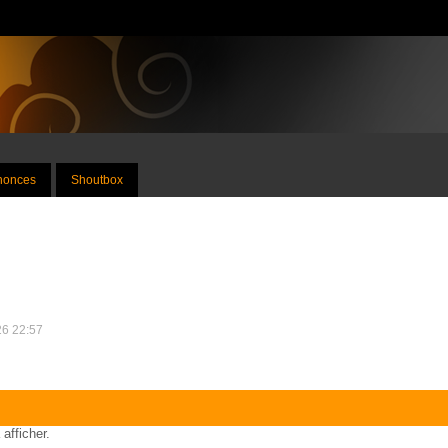
nnonces
Shoutbox
26 22:57
 afficher.