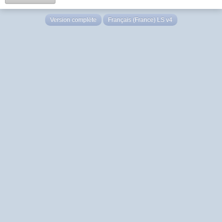
Version complète
Français (France) LS v4