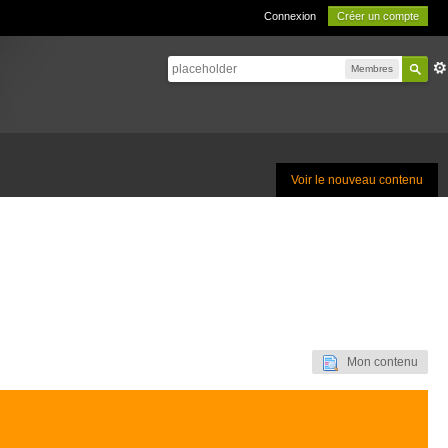
Connexion
Créer un compte
Membres
Voir le nouveau contenu
Mon contenu