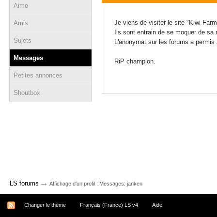
Aime
29 juin 2021 - 12:37
Je viens de visiter le site "Kiwi Far
Amis
Ils sont entrain de se moquer de sa m
Sujets
L'anonymat sur les forums a permis 
Messages
RiP champion.
Petites annonces
Shoutbox
→
LS forums
Affichage d'un profil : Messages: janken
Changer le thème
Français (France) LS v4
Aide