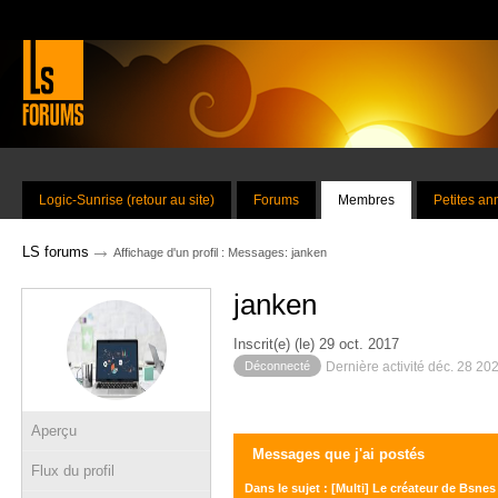
Logic-Sunrise (retour au site)
Forums
Membres
Petites a
→
LS forums
Affichage d'un profil : Messages: janken
janken
Inscrit(e) (le) 29 oct. 2017
Déconnecté
Dernière activité déc. 28 20
Aperçu
Messages que j'ai postés
Flux du profil
Dans le sujet : [Multi] Le créateur de Bsnes 