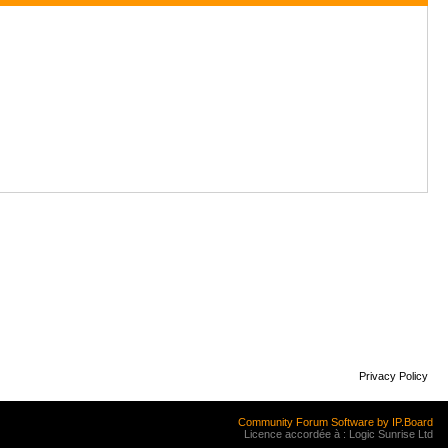
Privacy Policy
Community Forum Software by IP.Board
Licence accordée à : Logic Sunrise Ltd