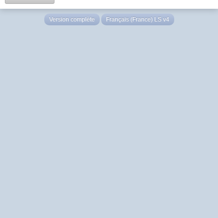
Version complète
Français (France) LS v4