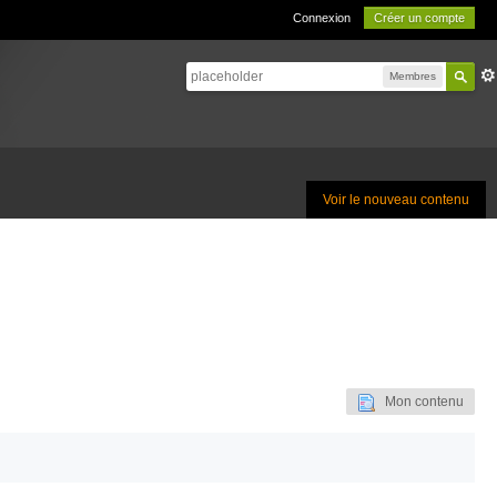
Connexion
Créer un compte
Membres
Voir le nouveau contenu
Mon contenu