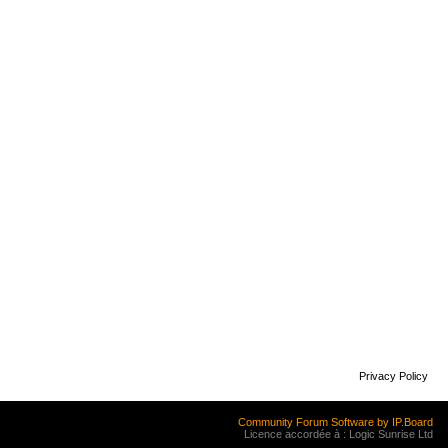
Privacy Policy
Community Forum Software by IP.Board
Licence accordée à : Logic Sunrise Ltd