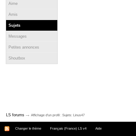
Aime
Amis
Sujets
Messages
Petites annonces
Shoutbox
→
LS forums
Affichage d'un profil : Sujets: Linus47
Changer le thème
Français (France) LS v4
Aide