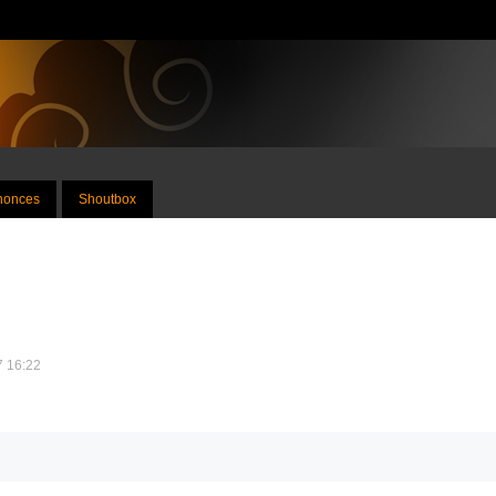
nnonces
Shoutbox
7 16:22