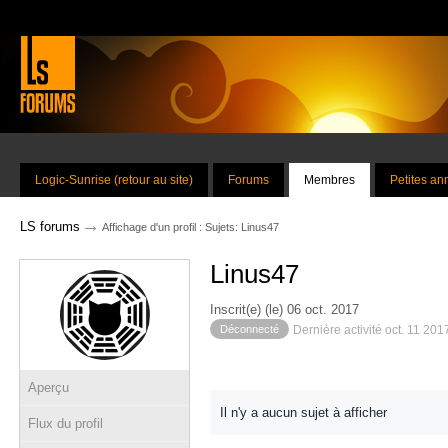
Logic-Sunrise (retour au site)
Forums
Membres
Petites a
→
LS forums
Affichage d'un profil : Sujets: Linus47
Linus47
Inscrit(e) (le) 06 oct. 2017
Déconnecté
Dernière activité oct. 11 201
Aperçu
Il n'y a aucun sujet à afficher
Flux du profil