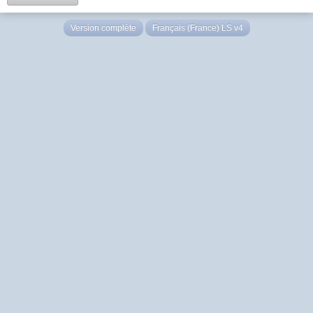
Version complète
Français (France) LS v4