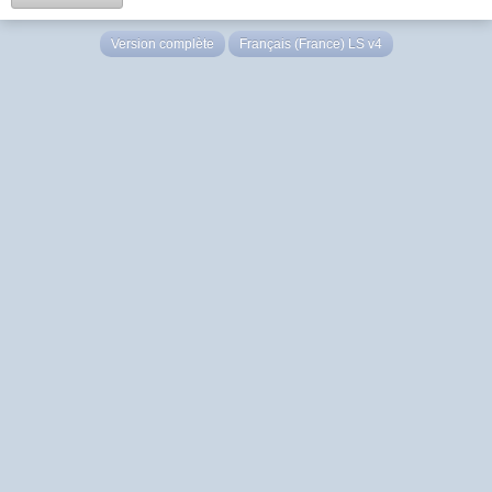
Version complète
Français (France) LS v4