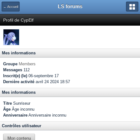
LS forums
← Accueil
Profil de CypElf
Mes informations
Groupe
Members
Messages
112
Inscrit(e) (le)
06-septembre 17
Dernière activité
avril 24 2024 18:57
Mes informations
Titre
Sunriseur
Âge
Âge inconnu
Anniversaire
Anniversaire inconnu
Contrôles utilisateur
Mon contenu