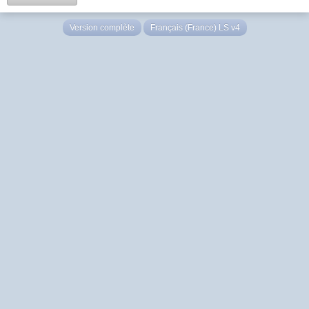
Version complète
Français (France) LS v4