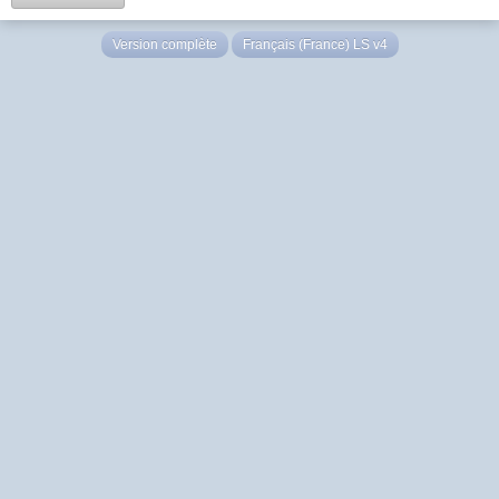
Version complète
Français (France) LS v4