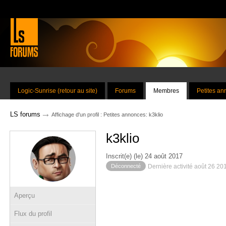
Logic-Sunrise (retour au site)
Forums
Membres
Petites a
→
LS forums
Affichage d'un profil : Petites annonces: k3klio
k3klio
Inscrit(e) (le) 24 août 2017
Déconnecté
Dernière activité août 26 20
Aperçu
Flux du profil