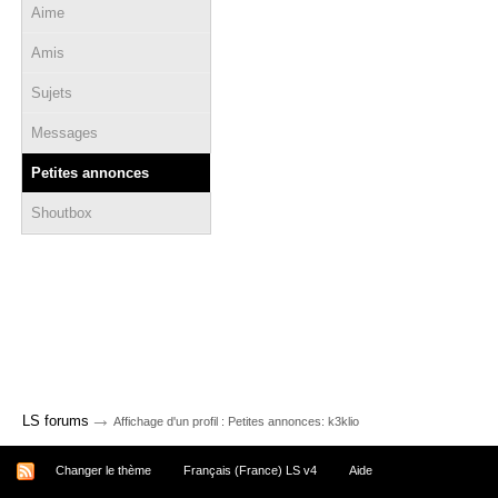
Aime
Amis
Sujets
Messages
Petites annonces
Shoutbox
→
LS forums
Affichage d'un profil : Petites annonces: k3klio
Changer le thème
Français (France) LS v4
Aide