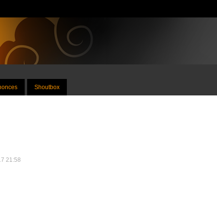
nnonces
Shoutbox
17 21:58