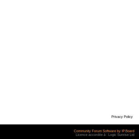
Privacy Policy
Community Forum Software by IP.Board
Licence accordée à : Logic Sunrise Ltd