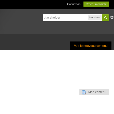
Connexion
Créer un compte
Membres
Voir le nouveau contenu
Mon contenu