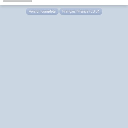
Version complète
Français (France) LS v4