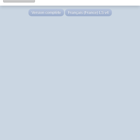
Version complète
Français (France) LS v4