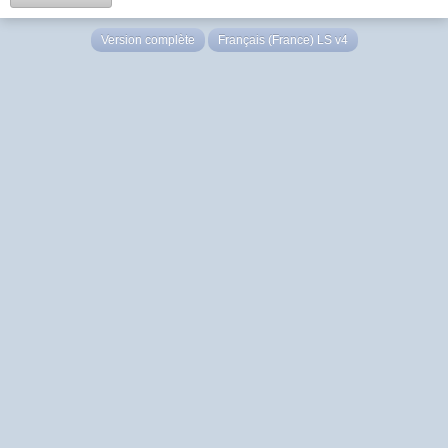
Version complète
Français (France) LS v4