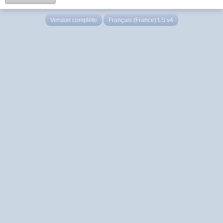
Version complète
Français (France) LS v4