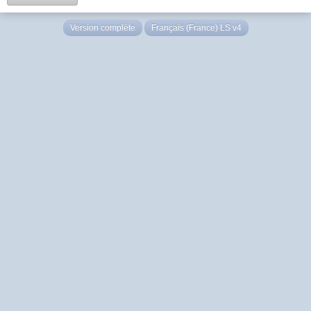
Version complète
Français (France) LS v4