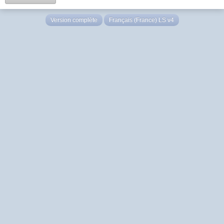
Version complète
Français (France) LS v4