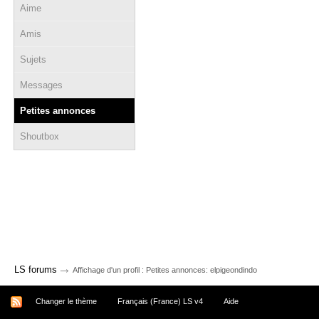
Aime
Amis
Sujets
Messages
Petites annonces
Shoutbox
→
LS forums
Affichage d'un profil : Petites annonces: elpigeondindo
Changer le thème
Français (France) LS v4
Aide