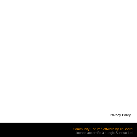
Privacy Policy
Community Forum Software by IP.Board
Licence accordée à : Logic Sunrise Ltd