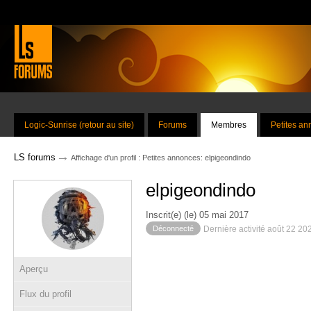
Logic-Sunrise (retour au site)
Forums
Membres
Petites a
→
LS forums
Affichage d'un profil : Petites annonces: elpigeondindo
elpigeondindo
Inscrit(e) (le) 05 mai 2017
Déconnecté
Dernière activité août 22 20
Aperçu
Flux du profil