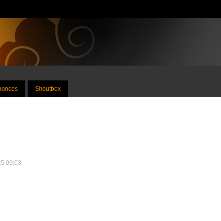
nnonces
Shoutbox
25 09:03