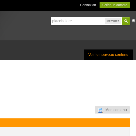
Connexion
Créer un compte
Membres
Voir le nouveau contenu
Mon contenu