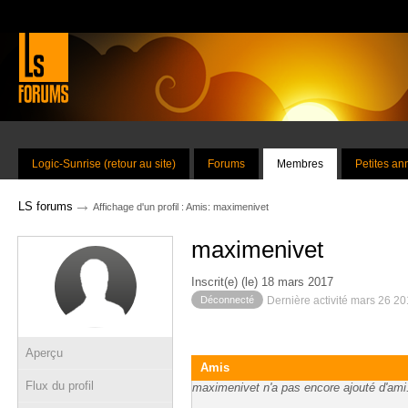
Logic-Sunrise (retour au site)
Forums
Membres
Petites a
→
LS forums
Affichage d'un profil : Amis: maximenivet
maximenivet
Inscrit(e) (le) 18 mars 2017
Déconnecté
Dernière activité mars 26 2
Aperçu
Amis
Flux du profil
maximenivet n'a pas encore ajouté d'ami