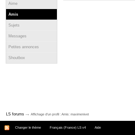
Aime
Amis
Sujets
Messages
Petites annonces
Shoutbox
→
LS forums
Affichage d'un profil : Amis: maximenivet
Changer le thème
Français (France) LS v4
Aide