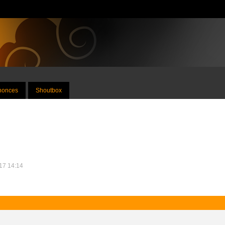
nnonces
Shoutbox
017 14:14
.