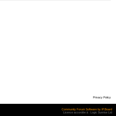
Privacy Policy
Community Forum Software by IP.Board
Licence accordée à : Logic Sunrise Ltd