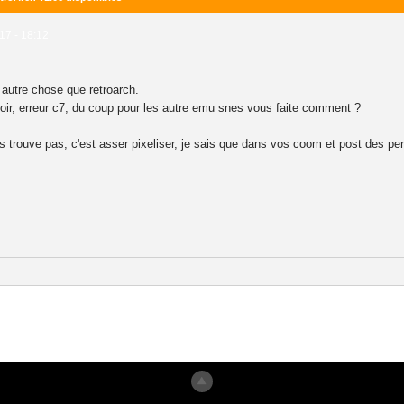
17 - 18:12
autre chose que retroarch.
voir, erreur c7, du coup pour les autre emu snes vous faite comment ?
je les trouve pas, c'est asser pixeliser, je sais que dans vos coom et post des p