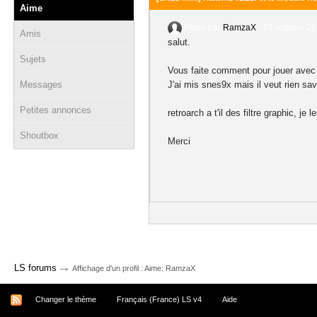
Aime
Posté par
RamzaX
-
22 octobre 20
Amis
salut.
Sujets
Vous faite comment pour jouer avec 
Messages
J'ai mis snes9x mais il veut rien sa
Petites annonces
retroarch a t'il des filtre graphic, 
Shoutbox
Merci
→
LS forums
Affichage d'un profil : Aime: RamzaX
Changer le thème
Français (France) LS v4
Aide