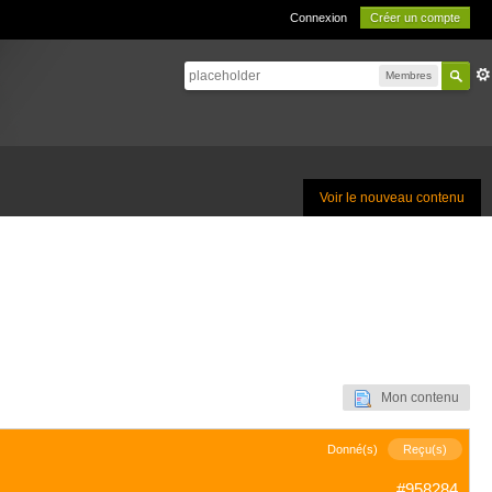
Connexion
Créer un compte
Membres
Voir le nouveau contenu
Mon contenu
Donné(s)
Reçu(s)
#958284