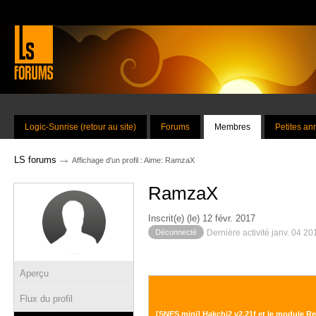
Logic-Sunrise (retour au site)
Forums
Membres
Petites a
→
LS forums
Affichage d'un profil : Aime: RamzaX
RamzaX
Inscrit(e) (le) 12 févr. 2017
Déconnecté
Dernière activité janv. 04 2
Aperçu
Flux du profil
[SNES mini] Hakchi2 v2.21f et le module Re