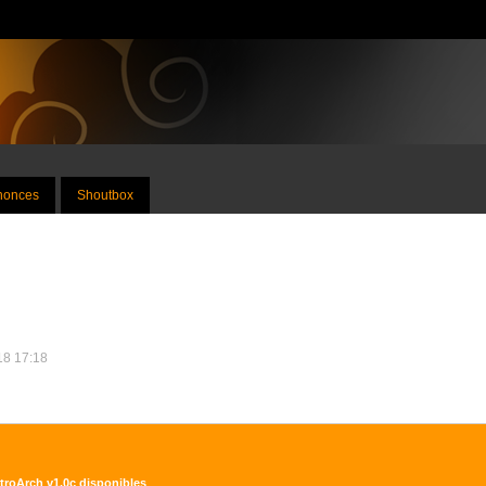
nnonces
Shoutbox
018 17:18
troArch v1.0c disponibles