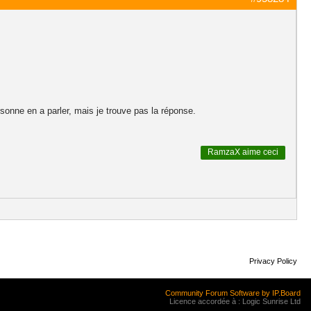
ersonne en a parler, mais je trouve pas la réponse.
RamzaX
aime ceci
Privacy Policy
Community Forum Software by IP.Board
Licence accordée à : Logic Sunrise Ltd