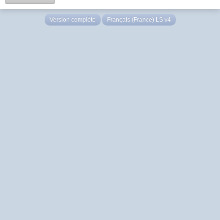
Version complète
Français (France) LS v4