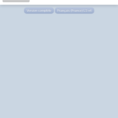
Version complète
Français (France) LS v4